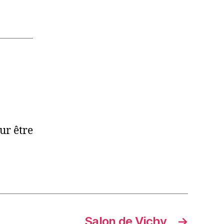
ur être
Salon de Vichy
→