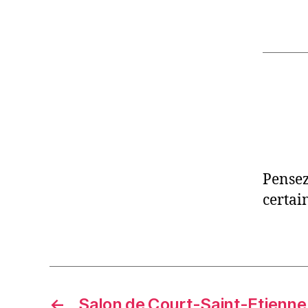
Pensez
certai
←
Salon de Court-Saint-Etienne