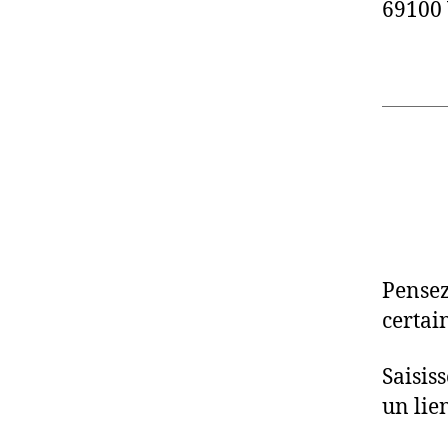
69100 
Pensez
certai
Saisis
un lie