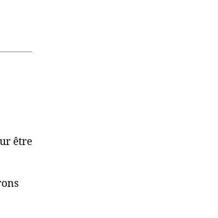
ur être
rons