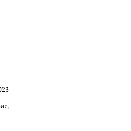
023
ac,