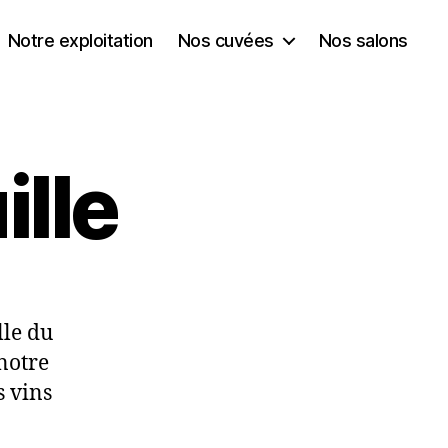
Notre exploitation
Nos cuvées
Nos salons
ille
lle du
notre
s vins