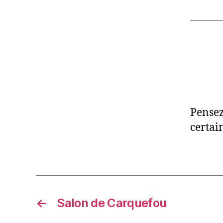
Pensez
certai
←
Salon de Carquefou