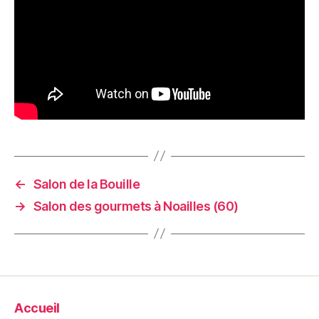
←
Salon de la Bouille
→
Salon des gourmets à Noailles (60)
Accueil