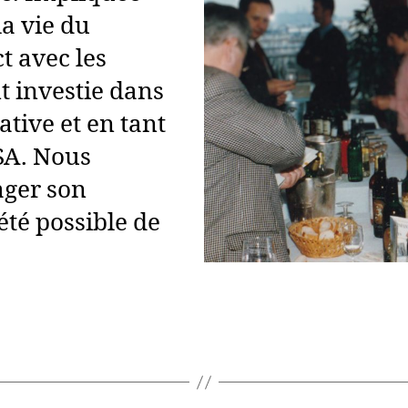
la vie du
ct avec les
t investie dans
ative et en tant
SA. Nous
ager son
été possible de