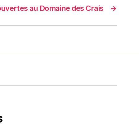
ouvertes au Domaine des Crais
→
s