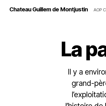
Chateau Guillem de Montjustin
AOP C
La pa
Il y a envi
grand-père
l’exploita
l’histoire d